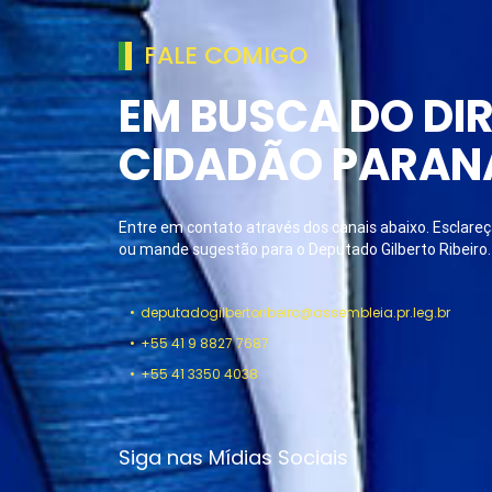
FALE COMIGO
EM BUSCA DO DIR
CIDADÃO PARAN
Entre em contato através dos canais abaixo. Esclareça
ou mande sugestão para o Deputado Gilberto Ribeiro.
deputadogilbertoribeiro@assembleia.pr.leg.br
+55 41 9 8827 7687
+55 41 3350 4038
Siga nas Mídias Sociais