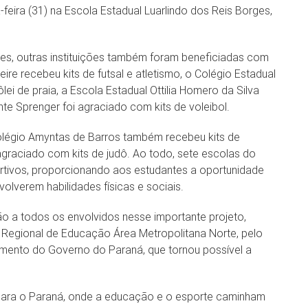
feira (31) na Escola Estadual Luarlindo dos Reis Borges,
ges, outras instituições também foram beneficiadas com
ire recebeu kits de futsal e atletismo, o Colégio Estadual
i de praia, a Escola Estadual Ottilia Homero da Silva
nte Sprenger foi agraciado com kits de voleibol.
olégio Amyntas de Barros também recebeu kits de
 agraciado com kits de judô. Ao todo, sete escolas do
rtivos, proporcionando aos estudantes a oportunidade
olverem habilidades físicas e sociais.
ão a todos os envolvidos nesse importante projeto,
o Regional de Educação Área Metropolitana Norte, pelo
timento do Governo do Paraná, que tornou possível a
 para o Paraná, onde a educação e o esporte caminham