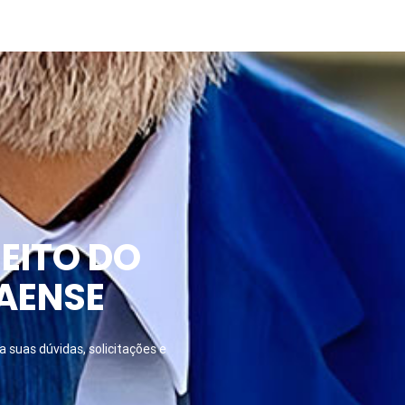
EITO DO
AENSE
 suas dúvidas, solicitações e