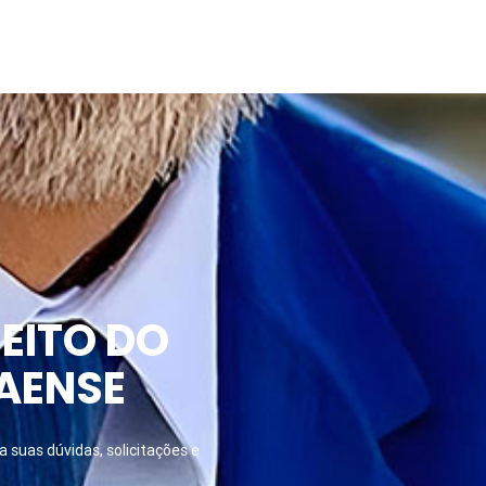
EITO DO
AENSE
 suas dúvidas, solicitações e