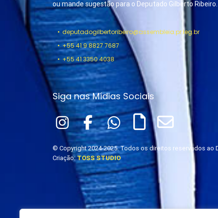
ou mande sugestão para o Deputado Gilberto Ribeiro.
deputadogilbertoribeiro@assembleia.pr.leg.br
+55 41 9 8827 7687
+55 41 3350 4038
Siga nas Mídias Sociais
© Copyright 2024-2025. Todos os direitos reservados ao D
Criação:
TOSS STUDIO