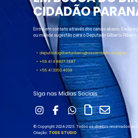
CIDADÃO PARAN
Entre em contato através dos canais abaixo. Esclareça
ou mande sugestão para o Deputado Gilberto Ribeiro.
deputadogilbertoribeiro@assembleia.pr.leg.br
+55 41 9 8827 7687
+55 41 3350 4038
Siga nas Mídias Sociais
© Copyright 2024-2025. Todos os direitos reservados ao D
Criação:
TOSS STUDIO