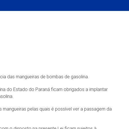
ncia das mangueiras de bombas de gasolina.
olina do Estado do Paraná ficam obrigados a implantar
solina.
s mangueiras pelas quais é possível ver a passagem da
om o disposto na presente Lei ficam sujeitos à