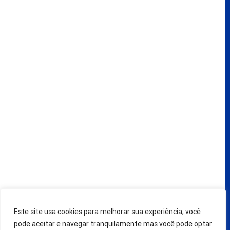
dúvidas, solicitações e ou mande sugestão para o Deputado
Gilberto Ribeiro.
deputadogilbertoribeiro@assembleia.pr.leg.br
+55 41 9 8827 7687
+55 41 3350 4038
Siga nas Mídias Sociais
© Copyright 2024-2025. Todos os direitos reservados ao Deputado
Gilberto Ribeiro. Criação:
TOSS STUDIO
Este site usa cookies para melhorar sua experiência, você
pode aceitar e navegar tranquilamente mas você pode optar