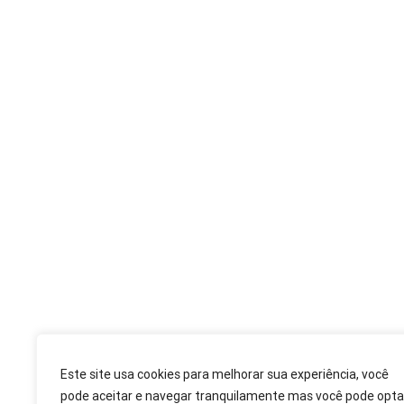
deputadogilbertoribeiro@assembleia.pr.leg.br
+55 41 9 8827 7687
+55 41 3350 4038
Siga nas Mídias Sociais
© Copyright 2024-2025. Todos os direitos reservados ao D
Criação:
TOSS STUDIO
Este site usa cookies para melhorar sua experiência, você
pode aceitar e navegar tranquilamente mas você pode opta